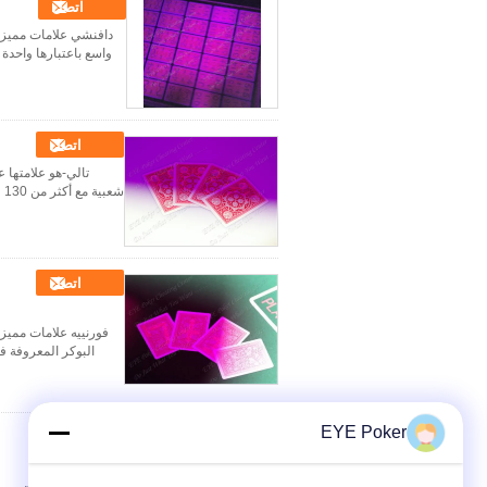
اتصل
دافنشي علامات مميزة 
واسع باعتبارها واحدة 
اتصل
تالي-هو علامتها ع
شعبية مع أكثر من 130 عاما التاريخ، ويتمتع على نطاق واسع من قبل كبار المهنيين في جميع أنحاء العالم. جودة ع...
اتصل
فورنييه علامات مميزة
البوكر المعروفة في
EYE Poker
اتصل