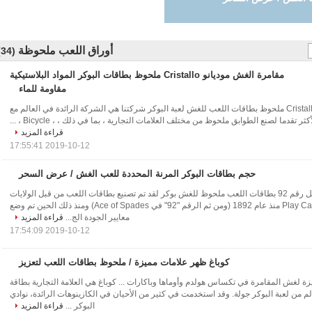
أوراق اللعب ملحوظة
(34)
مقامرة الغش موديانو Cristallo ملحوظ بطاقات البوكر المواد البلاستيكية
مقاومة للماء
البلاستيك موديانو Cristallo ملحوظ بطاقات اللعب للغش لعبة البوكر شركتنا هي الشركة الرائدة في العالم مع
ر تقدما لصنع الطوابق ملحوظ من مختلف العلامات التجارية ، بما في ذلك ، ، Bicycle ، ...
قراءة المزيد
2019-10-12 17:55:41
حجم بطاقات البوكر المرنة المحددة للعب الغش / عرض السحر
أفضل نوعية النحل رقم 92 بطاقات اللعب ملحوظ للغش بوكر لقد تم تصنيع بطاقات اللعب من قبل الولايات
المتحدة Play Card Company منذ عام 1892 (ومن ثم الرقم "92" في Ace of Spades) ومنذ ذلك الحين تم وضع
معايير الجودة الج...
قراءة المزيد
2019-10-12 17:54:09
كوباغ ظهر علامات مميزة / ملحوظ بطاقات اللعب لتعزيز
ة لغش المقامرة في تكساس هولدم وأوماها وباكارات ... كوباغ هي العلامة التجارية بطاقة
 من لعبة البوكر جولة. وقد استخدمت في كثير من الأحيان في الكازينوهات الرائدة، نوادي
البوكر ...
قراءة المزيد