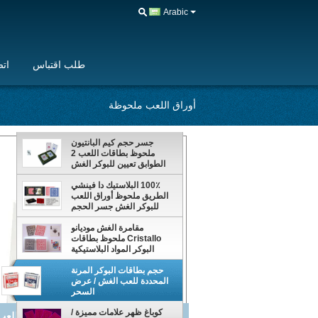
Arabic
طلب اقتباس
اتص
أوراق اللعب ملحوظة
جسر حجم كيم البانتيون
ملحوظ بطاقات اللعب 2
الطوابق تعيين للبوكر الغش
100٪ البلاستيك دا فينشي
الطريق ملحوظ أوراق اللعب
للبوكر الغش جسر الحجم
مقامرة الغش موديانو
Cristallo ملحوظ بطاقات
البوكر المواد البلاستيكية
مقاومة للماء
حجم بطاقات البوكر المرنة
المحددة للعب الغش / عرض
السحر
كوباغ ظهر علامات مميزة /
كوباغ ظهر علامات مميزة / ملحوظ بط