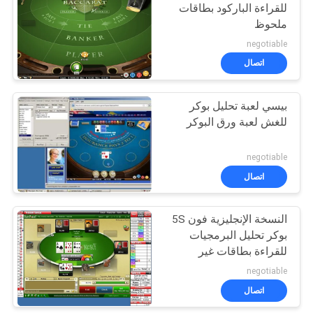
للقراءة الباركود بطاقات
ملحوظ
15
negotiable
اتصال
لعبة البوكر البرمجيات
بيسي لعبة تحليل بوكر
للغش لعبة ورق البوكر
negotiable
اتصال
16
لعب الورق غير مرئية
النسخة الإنجليزية فون 5S
بوكر تحليل البرمجيات
الحبر
للقراءة بطاقات غير
ملحوظ
negotiable
اتصال