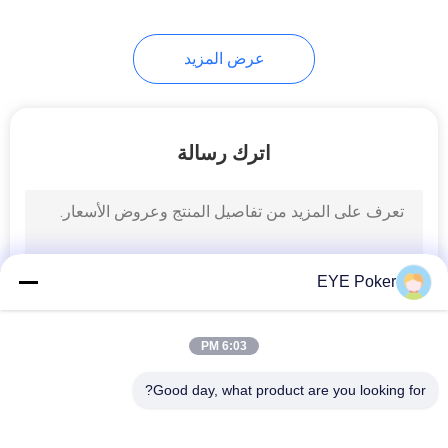
16
عرض المزيد
جونغ أجهزة الغش
اترك رسالة
17
لعبة البوكر لعبة نظام
EYE Poker
الرصد
6:03 PM
Good day, what product are you looking for?
فئات شعبية
جميع