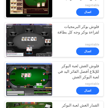
negotiable
اتصال
30
فلوش بوكر البرمجيات
نظام القمار الغش
لقراءة بوكر وجه كل بطاقة
negotiable
اتصال
فلوش الغش لعبة البوكر
28
للإبلاغ أفضل الفائز اليد في
لعبة البوكر الغش
النرد الغش الجهاز
negotiable
اتصال
القمار الغش لعبة البوكر