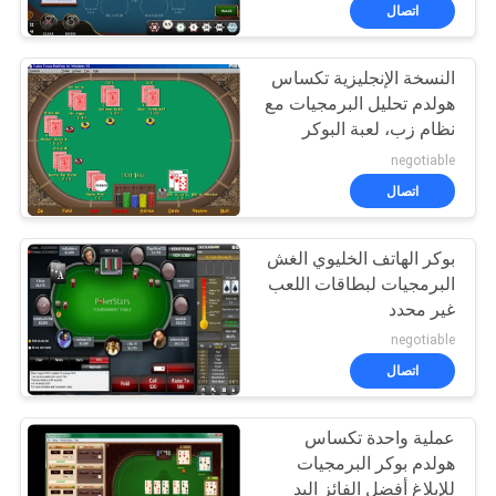
ضبط
اتصال
الجودة
النسخة الإنجليزية تكساس
54
هولدم تحليل البرمجيات مع
اتصل
نظام زب، لعبة البوكر
لعبة البوكر محلل
بنا
البطولة
negotiable
اتصال
طلب
بوكر الهاتف الخليوي الغش
اقتباس
البرمجيات لبطاقات اللعب
غير محدد
96
خريطة
negotiable
الموقع
اتصال
لعبة البوكر الكاميرا
عملية واحدة تكساس
PRIVACY
هولدم بوكر البرمجيات
POLICY
للإبلاغ أفضل الفائز اليد