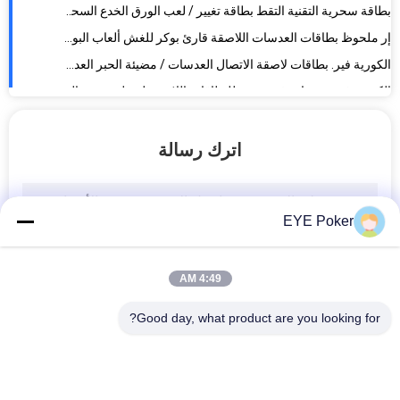
الكورية فير. بطاقات لاصقة الاتصال العدسات / مضيئة الحبر العدسات اللاصقة للبوكر الغش
الكورية فير. عدسات غير مرئية للبطاقات اللاصقة لسطح عرض السحر 13.8 مم
الأشعة تحت الحمراء بطاقات ملحوظ العدسات اللاصقة للبوكر الغش منظور نظارات
اترك رسالة
EYE Poker
4:49 AM
Good day, what product are you looking for?
فئات شعبية
جميع