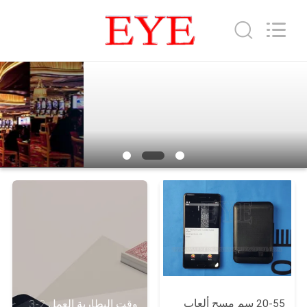
EYE
Poker
Cheat
Center.
All
Rights
Reserved.
منزل
المنتجات
حول
بنا
جولة
في
المعمل
20-55 سم مسح ألعاب
وقت البطارية العمل 2-3