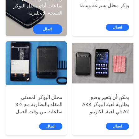
ضبط
بوكر محلل بسرعة وبدقة
ساعات أداة محلل البوكر
النسخة الإنجليزية
الجودة
اتصال
اتصال
اتصل
بنا
طلب
اقتباس
خريطة
يمكن أن يتغير وضع
محلل البوكر المعدني
الموقع
بطارية لعبة البوكر AKK
المقلد بالبطارية مع 2-3
A2 في لعبة الكازينو
ساعات من وقت العمل
PRIVACY
اتصال
اتصال
POLICY