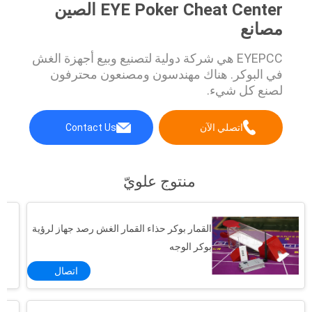
EYE Poker Cheat Center الصين
مصانع
EYEPCC هي شركة دولية لتصنيع وبيع أجهزة الغش
في البوكر. هناك مهندسون ومصنعون محترفون
لصنع كل شيء.
اتصلي الآن
Contact Us
منتوج علويّ
القمار بوكر حذاء القمار الغش رصد جهاز لرؤية
بوكر الوجه
اتصال
لعبة البوكر الغش بطاقة بلاستيكية سوداء التعامل مع الحذاء القمار الغش نظام 8 الطوابق
نصائح جديدة وتقنيات على العوامة، قطاع والهندوس المراوغة