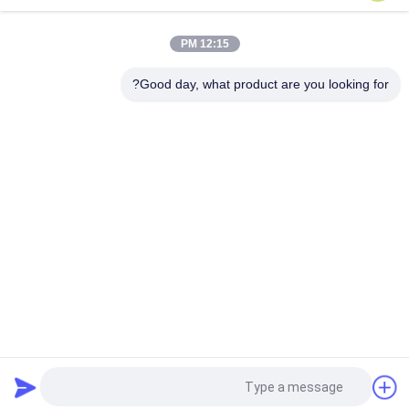
IR العدسات اللاصقة ملحوظ بوكر ، الأشعة فوق البنفسجية العدسات
اللاصقة 8.6MM منحنى قاعدة خفية للغاية
12:15 PM
عدسة بطاقة اللعب بالأشعة فوق البنفسجية ، العدسات اللاصقة بالحبر
غير المرئي 42٪ محتوى مائي
Good day, what product are you looking for?
فئات شعبية
جميع
بطاقات ملحوظ 
أوراق اللعب ملحوظة
العدسات اللاصقة
لعبة البوكر الكاميرا
لعبة البوكر محلل
النرد الغش الجهاز
نظام القمار الغش
لعب الورق غير مرئية 
لعبة البوكر البرمجيات
الحبر
طلب اقتباس