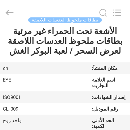
EYE
Poker
Cheat
Center.
All
بطاقات ملحوظ العدسات اللاصقة
Rights
Reserved.
الأشعة تحت الحمراء غير مرئية
منزل
بطاقات ملحوظ العدسات اللاصقة
المنتجات
لعرض السحر / لعبة البوكر الغش
حول
مكان المنشأ:
cn
بنا
اسم العلامة
EYE
التجارية:
جولة
إصدار الشهادات:
ISO9001
في
رقم الموديل:
CL-009
المعمل
الحد الأدنى
واحد زوج
لكمية: