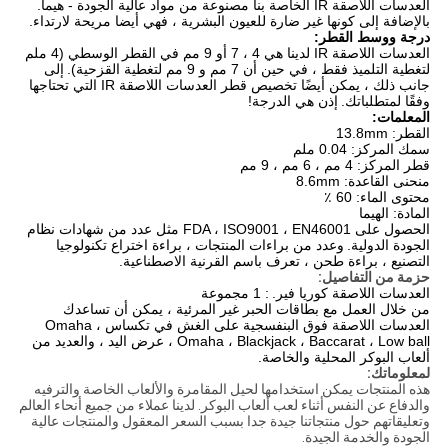
العدسات اللاصقة IR الخاصة بنا مصنوعة من مواد عالية الجودة - هيما.
بالإضافة إلى كونها غير ضارة للعيون البشرية ، فهي أيضا مريحة لارتداء.
درجة ووسط القطر:
العدسات اللاصقة IR لدينا هي 4 ، 7 أو 9 مم في القطر الوسطي (4 ملم
لتغطية التلميذ فقط ، في حين أن 7 مم و 9 مم لتغطية القزحية).
إلى
جانب ذلك ، يمكن أيضًا تخصيص قطر العدسات اللاصقة IR التي تحتاجها
وفقًا لمتطلباتك.
إذن هي الدرجة!
المعلمات:
القطر: 13.8mm
سمك المركز: 0.04 ملم
قطر المركز: 4 مم ، 6 مم ، 9 مم
منحنى القاعدة: 8.6mm
محتوى الماء: 60 ٪
المادة: الهيما
الحصول على FDA ، ISO9001 ، EN46001 مثل عدد من شهادات نظام
الجودة الدولية.
وعدد من براءات المنتجات ، براءة اختراع تكنولوجيا
التصنيع ، براءة طحن ، تعرف باسم القرنية الاصطناعية.
حزمة من التفاصيل:
العدسات اللاصقة كوريا فير.
: 1 مجموعة
من خلال العمل مع بطاقات الحبر غير المرئية ، يمكن أن تساعدك
العدسات اللاصقة فوق البنفسجية على الغش في تكساس Omaha ،
Omaha ، Blackjack ، Baccarat ، Low ball ، عرض اليد ، والعديد من
ألعاب البوكر المحلية والخاصة.
لمعلوماتك:
هذه المنتجات يمكن استخدامها لحيل المقامرة والألعاب الخاصة والترفيه
والدفاع عن النفس أثناء لعب ألعاب البوكر. لدينا عملاء من جميع أنحاء العالم
وتعليقاتهم حول منتجاتنا جيدة جدا بسبب السعر المعقول والمنتجات عالية
الجودة والخدمة الجيدة.