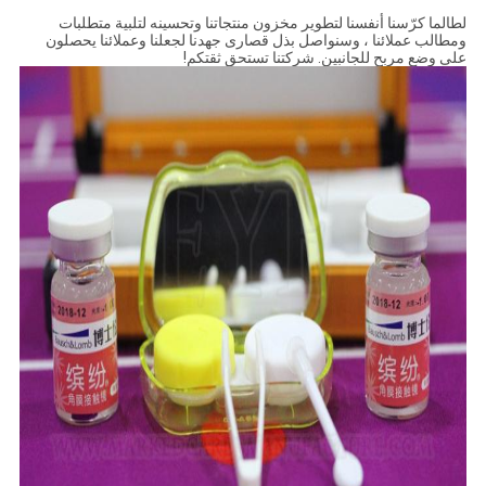
لطالما كرّسنا أنفسنا لتطوير مخزون منتجاتنا وتحسينه لتلبية متطلبات
ومطالب عملائنا ، وسنواصل بذل قصارى جهدنا لجعلنا وعملائنا يحصلون
على وضع مربح للجانبين. شركتنا تستحق ثقتكم!