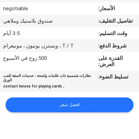
ضبط
الأسعار:
negotiable
الجودة
تفاصيل التغليف:
صندوق بلاستيك وملاهي
اتصل
وقت التسليم:
3-5 أيام
بنا
شروط الدفع:
T / T ، ويسترن يونيون ، مونيغرام
القدرة على
500 زوج في الأسبوع
طلب
العرض:
اقتباس
تسليط الضوء:
نظارات شمسية ذات علامات واضحة ، عدسات لاصقة للعب
الورق
,
contact lenses for playing cards
خريطة
الموقع
افضل سعر
PRIVACY
POLICY