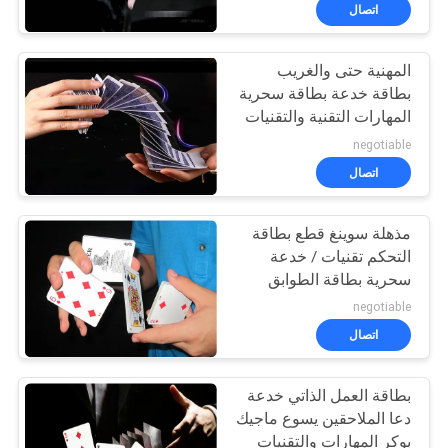
ضبط
اتصال
الجودة
المهنية حتى والغريب
54
بطاقة خدعة بطاقة سحرية
اتصل
المهارات التقنية والتقنيات
لعبة البوكر محلل
بنا
negotiable
اتصال
طلب
مذهلة سوينغ قطع بطاقة
اقتباس
التحكم تقنيات / خدعة
سحرية بطاقة الطوابق
96
خريطة
negotiable
الموقع
اتصال
لعبة البوكر الكاميرا
بطاقة العمل الذاتي خدعة
PRIVACY
دعا الملاحقين يسوع ماجيك
POLICY
بوكر المهارات والتقنيات