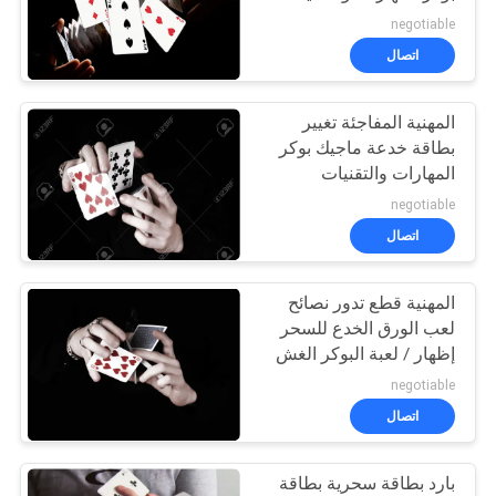
negotiable
اتصال
30
المهنية المفاجئة تغيير
نظام القمار الغش
بطاقة خدعة ماجيك بوكر
المهارات والتقنيات
negotiable
اتصال
المهنية قطع تدور نصائح
28
لعب الورق الخدع للسحر
إظهار / لعبة البوكر الغش
النرد الغش الجهاز
negotiable
اتصال
بارد بطاقة سحرية بطاقة