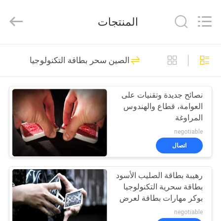
EYE
Poker
Cheat
المنتجات
Center.
All
Rights
Reserved.
منزل
34
الصين سحر بطاقة التكنولوجيا
أوراق اللعب ملحوظة
المنتجات
نصائح جديدة وتقنيات على
العوامة، قطاع والهندوس
حول
المراوغة
بنا
negotiable
اتصال
34
جولة
بطاقات ملحوظ
رهيبة بطاقة الصليب الأسود
في
بطاقة سحرية التكنولوجيا
المعمل
العدسات اللاصقة
بوكر مهارات بطاقة لعرض
ماجيك
negotiable