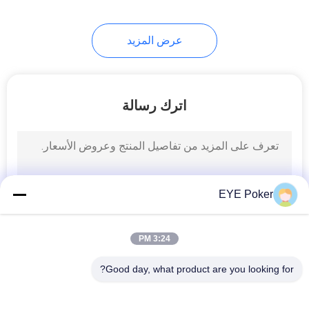
16
عرض المزيد
جونغ أجهزة الغش
اترك رسالة
17
لعبة البوكر لعبة نظام
EYE Poker
الرصد
3:24 PM
Good day, what product are you looking for?
فئات شعبية
جميع