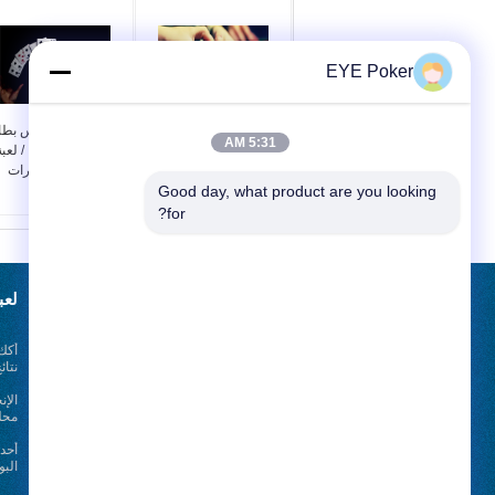
EYE Poker
المهنية بطاقة ماجيك
المهنية أربعة يسيس بطا
5:31 AM
المهارات التقنية صفعة
سحرية التكنولوجيا / لعبة
بطاقة خدعة للعب الورق
البوكر الخدع المهارات
Good day, what product are you looking 
والتقنيات
for?
طلب اقتباس
لعب
أرسلت
نتائ
محلل
أخبار
الب
E-Mail
خريطة الموقع
|