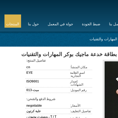
ل بنا
ضبط الجودة
جولة في المعمل
حول بنا
المنتجات
لمهارات والتقنيات
بطاقة خدعة ماجيك بوكر المهارات والتقنيات
تفاصيل المنتج:
مكان المنشأ:
cn
اسم العلامة
EYE
التجارية:
إصدار
ISO9001
الشهادات:
رقم الموديل:
مبت-013
شروط الدفع والشحن:
الأسعار:
negotiable
تفاصيل التغليف:
علبة كرتون
T / T ، ويسترن يونيون ،