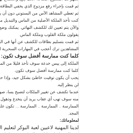
ثم قمت بإجراء رفع مزدوج الذي يخفي البطاقة ا
ثم تعطي المشاهد الآس من البستوني دون أن يع
كنت تأخذ الملكة الأصلية من الماس والتبديل م
والآن يتم تعيين لك للكشف النهائي. يمكنك و
يقولون ملكة القلوب وملكة الماس.
ثم قمت بتسليم بطاقات للكشف عن أنها في الوا
المشاهدين ترك أعجب في المهارات السحرية ا
كلما كنت ممارسة أفضل سوف تكون:
الملكة إلى ييس خدعة سوف تأخذ قليلا من الم
كلما كنت ممارسة أفضل سوف تكون.
يجب أن يكون توقيت خاطئ بشكل جيد، وإذا حاول
لن ينظر إليه.
عندما تكشف عن تغيير الملكات لتصبح يسا، 
منه سوف تهب أي عقاب يريد أن ينخدع وذهول.
الممارسة .. الممارسة .. الممارسة ... تكون ع
المجد.
لمعلوماتك:
لدينا المهنية لاعبين لعبة البوكر لتعليم 