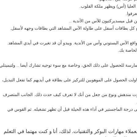
لعليا (أس) ويظهر ملكة القلوب.
رفوا.
ن قبل ميسديركتيون للآس من الأندية ..
ضع كل بطاقات أسفل على طاولة الآس المشاهد التي بطاقات وجهه لأسفل.
قع الآس البستوني وآس من الأندية. ويبدو أن قد تغيرت في أيدي المشاهد.
لخاصة بك.
مارسة للحصول على ذلك الحق، وخاصة مع سوء توجيه تشارك أيضا .. ولتيميتلي
ت الحصول على الموهوبين للتركيز على بطاقة في أيديهم كما تفعل التبديل،
صوت مندهش ونوع من جعل من أنك لا تعرف كيف حدث ذلك. الجانب المتصرف
لى درجة الماجستير في أداء هذه الحيلة قبل أن تظهر تشغيله. ثم القوس في
العملاء مهارات البوكر والتقنيات.
لذلك، أنا
و كنت مهتما في التعلم