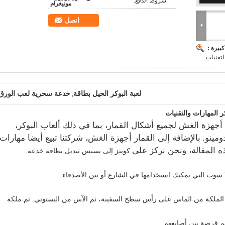
شروط الدفع:
مونيغرام
اتصل
بيرة :
لتقنيات
لعبة البوكر الحيل بطاقة
خدعة سحرية لعب الورق
,
المهارات والتقنيات
جهزة الغش لجميع أشكال القمار، بما في ذلك ألعاب البوكر،
ومينو.
بالإضافة إلى القمار أجهزة الغش، شركتنا تبيع أيضا مهارات
ه المقالة، ونحن نركز على
كوينز إلى يسيس تبديل بطاقة خدعة.
ا سوب التي يمكنك استخدامها في الشارع أو بين الأصدقاء.
 الملكة من الماس على رأس سطح السفينة، ثم الآس من البستوني. ثم ملكة
هم قرصة بين أصابعهم.