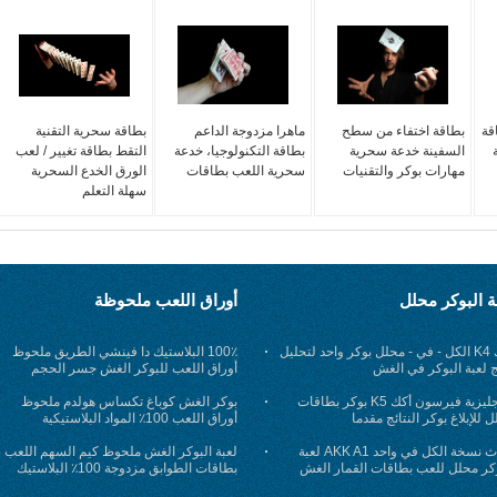
قة
بطاقة اختفاء من سطح
ماهرا مزدوجة الداعم
بطاقة سحرية التقنية
السفينة خدعة سحرية
بطاقة التكنولوجيا، خدعة
التقط بطاقة تغيير / لعب
مهارات بوكر والتقنيات
سحرية اللعب بطاقات
الورق الخدع السحرية
سهلة التعلم
ة البوكر محلل
أوراق اللعب ملحوظة
أكك K4 الكل - في - محلل بوكر واحد لتحليل
100٪ البلاستيك دا فينشي الطريق ملحوظ
ج لعبة البوكر في الغش
أوراق اللعب للبوكر الغش جسر الحجم
الإنجليزية فيرسون أكك K5 بوكر بطاقات
بوكر الغش كوباغ تكساس هولدم ملحوظ
 للإبلاغ بوكر النتائج مقدما
أوراق اللعب 100٪ المواد البلاستيكية
أحدث نسخة الكل في واحد AKK A1 لعبة
لعبة البوكر الغش ملحوظ كيم السهم اللعب
وكر محلل للعب بطاقات القمار الغش
بطاقات الطوابق مزدوجة 100٪ البلاستيك