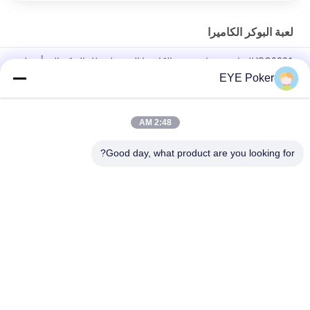
لعبة البوكر الكاميرا
ISO9001 الرياضة سوار عدسة الكاميرا الخفية لمحلل البوكر إلى أسفل
EYE Poker
Akk CVK Poker Cheating Devices Portable Power Bank Charger
Hidden Poker Camera
2:48 AM
المسافة 35 سم الموجودة في قاعدة المفتاح كاميرا تويوتا مفتاح السيارة
جاسوس الأشعة تحت الحمراء بوكر المسح
Good day, what product are you looking for?
فئات شعبية
جميع
بطاقات ملحوظ 
أوراق اللعب ملحوظة
العدسات اللاصقة
لعبة البوكر الكاميرا
لعبة البوكر محلل
النرد الغش الجهاز
نظام القمار الغش