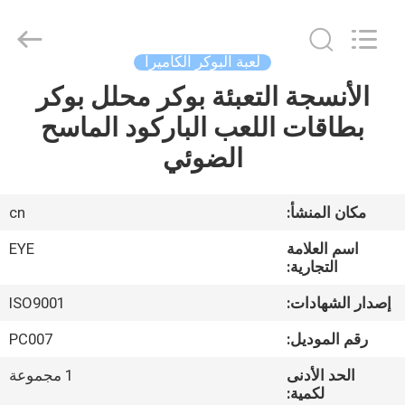
EYE
Poker
Cheat
Center.
All
لعبة البوكر الكاميرا
Rights
Reserved.
الأنسجة التعبئة بوكر محلل بوكر
منزل
بطاقات اللعب الباركود الماسح
المنتجات
الضوئي
حول
مكان المنشأ:
cn
بنا
اسم العلامة
EYE
التجارية:
جولة
إصدار الشهادات:
ISO9001
في
رقم الموديل:
PC007
المعمل
الحد الأدنى
1 مجموعة
لكمية: