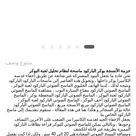
منتوج وصف
حزمة الأنسجة بوكر الباركود ماسحة لنظام تحليل لعبة البوكر
نحن عادة ما نجعل البنود المشتركة غير شائعة عن طريق إخفاء عدسة
الكاميرا بوكر داخلها ، وتحويل هذه العناصر إلى ماسحات الباركود الباركود.
ونتيجة لذلك ، لدينا الهاتف الخليوي الماسح الضوئي الباركود لعبة البوكر ،
الماسح الضوئي الباركود مفتاح السيارة البوب ​​، مشاهدة الماسح الضوئي
الباركود لعبة البوكر ، الماسح الضوئي الباركود المحفظة بوكر ، الماسح
الضوئي الباركود أخف البوكر ، الماسح الضوئي الباركود لعبة البوكر ،
الماسح الضوئي الباركود مربع الأنسجة مربع ، الماسح الضوئي الباركود
حالة بوكر السجائر و هكذا.
هنا في هذه المقالة ، سنقوم بتقديمك إلى ماسح
الباركود الخاص بنا.
يجعل الإخفاء الجيد لعدسة الكاميرا من الصعب على الآخرين اكتشاف
وجودها ، وبالتالي يمكن للماسح الضوئي للبوكر قراءة بطاقات الباركود
المميزة بطريقة غير قابلة للكشف.
ومسافة المسح الضوئي المعتادة هي 20 إلى 40 سم ، ولكن إذا كنت تفضل