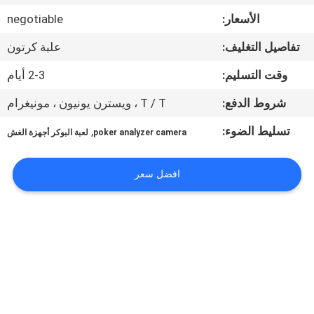
ضبط
الأسعار:
negotiable
الجودة
تفاصيل التغليف:
علبة كرتون
اتصل
وقت التسليم:
2-3 أيام
بنا
شروط الدفع:
T / T ، ويسترن يونيون ، مونيغرام
تسليط الضوء:
,
poker analyzer camera
لعبة البوكر أجهزة الغش
طلب
اقتباس
افضل سعر
خريطة
الموقع
PRIVACY
POLICY