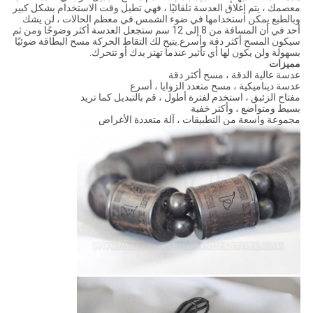
معصمك ، يتم إغلاق العدسة تلقائيًا ، فهي تطيل وقت الاستخدام بشكل كبير
وبالطبع يمكن استخدامها في ضوء الشمس.في معظم الحالات ، لن يشك
أحد في أن المسافة من 8 إلى 12 سم ستجعل العدسة أكثر وضوحًا ومن ثم
سيكون المسح أكثر دقة وأسرع.يتيح لك التقاط الحركة مسح البطاقة ضوئيًا
بسهولة ولن يكون لها أي تأثير عندما تهتز يدك أو تتحرك.
مميزات
عدسة عالية الدقة ، مسح أكثر دقة
عدسة ديناميكية ، مسح متعدد الزوايا ، أسرع
مفتاح الزئبق ، استخدم لفترة أطول ، قم بالتبديل كما تريد
بسيط ومتواضع ، وأكثر خفية
مجموعة واسعة من التطبيقات ، آلة متعددة الأغراض