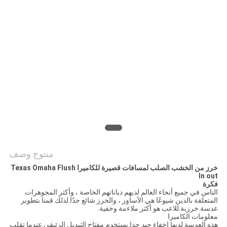
منتوج وصف
خرز من الخشب الصلب لمسافات قصيرة للكاميرا Texas Omaha Flush
In out
فكرة
الناس في جميع أنحاء العالم لديهم دياناتهم الخاصة ، وأكثر المجوهرات
المتعلقة بالدين شيوعًا هي الأساور ، والخرز شائع جدًا.لذلك قمنا بتطوير
عدسة خرزية.للاعب هو أكثر ملاءمة وخفية.
معلومات الكاميرا
هذه العدسة لديها إخفاء جيد جدا.يستخدم مفتاح التبديل الزئبقي.عندما تقلب