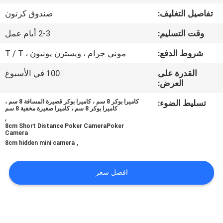
ضبط
تفاصيل التغليف:
صندوق كرتون
الجودة
وقت التسليم:
2-3 أيام عمل
اتصل
شروط الدفع:
موني جرام ، ويسترن يونيون ، T / T
بنا
القدرة على
100 في الأسبوع
العرض:
طلب
تسليط الضوء:
كاميرا بوكر 8 سم ، كاميرا بوكر قصيرة المسافة 8 سم ،
كاميرا بوكر 8 سم ، كاميرا صغيرة مخفية 8 سم
,
اقتباس
8cm Short Distance Poker CameraPoker
Camera
,
8cm hidden mini camera
خريطة
الموقع
افضل سعر
PRIVACY
POLICY