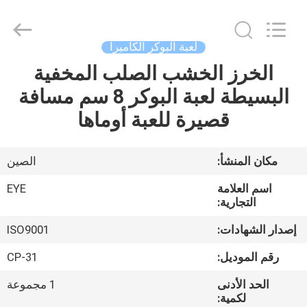
EYE
Poker
Cheat
Center.
All
لعبة البوكر الكاميرا
Rights
Reserved.
الخرز الخشب الصلب المخفية
منزل
البسيطة لعبة البوكر 8 سم مسافة
المنتجات
قصيرة للعبة أوماها
حول
مكان المنشأ:
الصين
بنا
اسم العلامة
EYE
التجارية:
جولة
إصدار الشهادات:
ISO9001
في
رقم الموديل:
CP-31
المعمل
الحد الأدنى
1 مجموعة
لكمية: