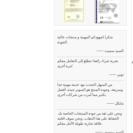
شكرا لجهودكم المهنية و منتجات عالية
الجودة.
—— السيد سميث
تجربة شراء رائعة! نتطلع إلى التعامل معكم
PK أو CVK أو AKK
مرة أخرى!
—— توني
من السهل التحدث مع، خدمة مهنية جدا
وسريعة، وجودة المنتج هو السوبر جيدة، أفضل
بكثير مما أمرت من شركات أخرى.
—— مايكل
ونحن على ثقة من جودة المنتجات الخاصة بك.
الحفاظ على هذا الذهاب، ونحن سوف اقامة
علاقة تجارية طويلة الأجل معكم.
—— السيد بينسون