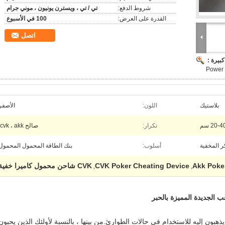
شروط الدفع:
تي / تي ، ويسترن يونيون ، موني جرام
القدرة على العرض:
100 في الأسبوع
اتصل
بيرة :
Power 
بلاستيك
اللون:
الأصفر
20-4 سم
تكرار:
صالح cvk ، akk.
كر المخفية
أسلوب:
بنك الطاقة المحمول المحمول
Akk Poke
CVK Poker Cheating Device
CVK شاحن محمول كاميرا خفية
,
,
 الجديدة المميزة بالحبر
هبون إليه للاستخدام في حالات الطوارئ.من بينها ، بالنسبة لأولئك الذين يحبون