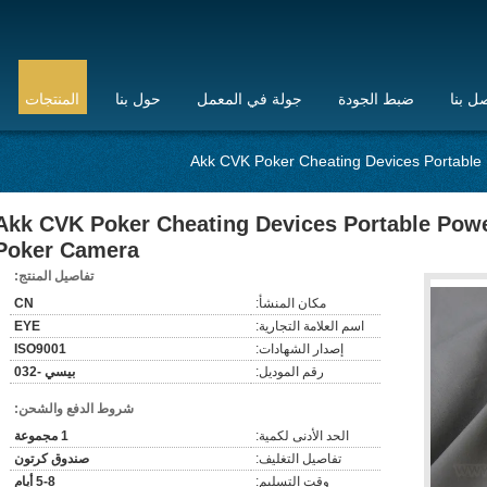
ل بنا
ضبط الجودة
جولة في المعمل
حول بنا
المنتجات
Akk CVK Poker Cheating Devices Portabl
Akk CVK Poker Cheating Devices Portable Pow
Poker Camera
تفاصيل المنتج:
مكان المنشأ:
CN
اسم العلامة التجارية:
EYE
إصدار الشهادات:
ISO9001
رقم الموديل:
بيسي -032
شروط الدفع والشحن:
الحد الأدنى لكمية:
1 مجموعة
تفاصيل التغليف:
صندوق كرتون
وقت التسليم:
5-8 أيام