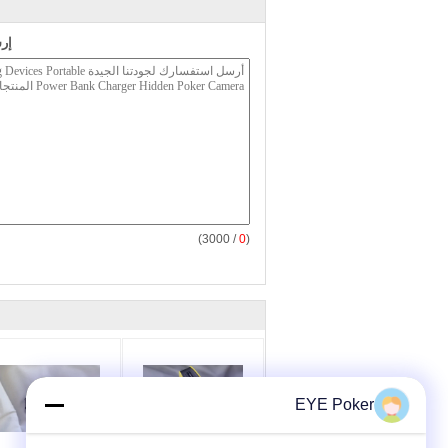
إر
/ 3000)
0
(
EYE Poker