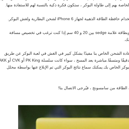
لخاصة بهم إلى طاولة البوكر ، ستكون فكرة ذكية بالنسبة لهم للاستفادة منها.
هبية لجهاز iPhone 6 لشحن البطارية ولغش البوكر.
عادةً ما تكون مسافة المسح بين كاميرا البوكر وبطاقة علامة sedge بين 20 و 40 سم.إذا كنت ترغب في تخصيص مسافة
مك.
عادة الشحن الخاص بنا مفيدًا بشكل كبير في الغش في لعبة البوكر عن طريق
مسح البطاقات المميزة برمز شريطي سريعًا ودقيقًا ومتسقًا.مباشرة بعد المسح ، سواء كانت سلسلة  King
البوكر الخاص بك.يمكنك سماع نتائج البوكر التي تم الإبلاغ عنها بواسطة محلل
ك الطاقة من سامسونج ، فيُرجى الاتصال بنا!