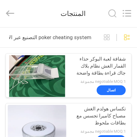
EYE
Poker
Cheat
المنتجات
Center.
All
Rights
Reserved.
منزل
poker cheating system التصنيع عبر الإنترنت
المنتجات
شفافة لعبة البوكر حذاء
القمار الغش نظام بلاك
حول
جاك قراءة بطاقة واضحة
بنا
negotiable MOQ:1 مجموعة
اتصال
جولة
تكساس هولدم الغش
في
مصباح كاميرا تجسس مع
المعمل
بطاقات ملحوظ
negotiable MOQ:1 مجموعة