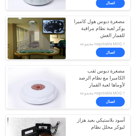
ضبط
اتصال
الجودة
مصغرة دبوس هول كاميرا
بوكر لعبة نظام مراقبة
اتصل
للقمار الغش
بنا
negotiable MOQ:1 مجموعة
اتصال
طلب
مصغرة دبوس ثقب
اقتباس
الكاميرا مع نظام الرصد
لأوماها لعبة القمار
خريطة
negotiable MOQ:1 مجموعة
الموقع
اتصال
أسود بلاستيكي بعيد هزاز
PRIVACY
لبوكر محلل نظام
POLICY