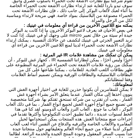
تقوم شركتنا ببيع نظارات الأشعة تحت الحمراء بأسلوب عصري وأنيق.
سوف تبدو باردا للغاية عند ارتداء نظارات الأشعة تحت الحمراء الخاصة
بنا أثناء لعبك لألعاب البوكر.
إلى جانب ذلك ، فإن نظارات الأشعة تحت
الحمراء مصنوعة من البلاستيك بمواد خاصة.
فهي مريحة لارتداء ومناسبة
لكل من الرجل والمرأة.
يمكنه منع
اللاعبين الآخرين من قراءة أي معلومات في
عينيك
:
في بعض الأحيان قد يعرف لاعبو البوكر الآخرون ما إذا كانت يد البوكر
جيدة أم سيئة من خلال تعبير mircro على وجهك أو في عينيك.
إذا كنت لا
تريد التعبير الجزئي في عينيك لتكشف عن حالاتك النفسية ، يمكنك ارتداء
نظارات الأشعة تحت الحمراء لدينا لمنع اللاعبين الآخرين من قراءة أي
معلومات في عينيك.
يمكن أن
تمكنك من
مشاهدة علامات IR غير المرئية
:
أخيرًا وليس آخرًا ، يمكن لنظاراتنا الشمسية IR ، كجهاز غش للبوكر ، أن
تمكّنك من رؤية علامات الأشعة تحت الحمراء غير المرئية المطبوعة على
ظهر بطاقات اللعب العادية.
للعلامات ، يمكننا طباعتها على كل من
البطاقات البلاستيكية والبطاقات الورقية ويمكن تصميم أنماط العلامات
وفقا لمتطلباتكم.
لمعلوماتك:
لا يمكن للمقامرين أن يكونوا حذرين للغاية في اختيار أجهزة الغش التي
ينوون أخذها إلى مكان القمار.
عندما يتعلق الأمر بشراء أجهزة غش
القمار ، يجب أن تقترب من شركة تستحق ثقتكم بها.
شركتنا متخصصة
في تصنيع جميع أنواع أجهزة الغش لجميع أنواع القمار ، بما في ذلك ألعاب
البوكر ، ألعاب ما جونغ ، ألعاب النرد وألعاب الدومينو.
لقد كنا في هذا
الخط لسنوات عديدة ، دائما تطبيق أحدث التكنولوجيا وأكثرها تقدما في
إجراءات صنع منتجاتنا الغش.
هذه المنتجات يمكن استخدامها لحيل
المقامرة والألعاب الخاصة والترفيه والدفاع عن النفس أثناء لعب ألعاب
البوكر.
لدينا عملاء من جميع أنحاء العالم وتعليقاتهم حول منتجاتنا جيدة
جدا بسبب السعر المعقول وجودة المنتج الجيدة والخدمة الرائعة.
لطالما