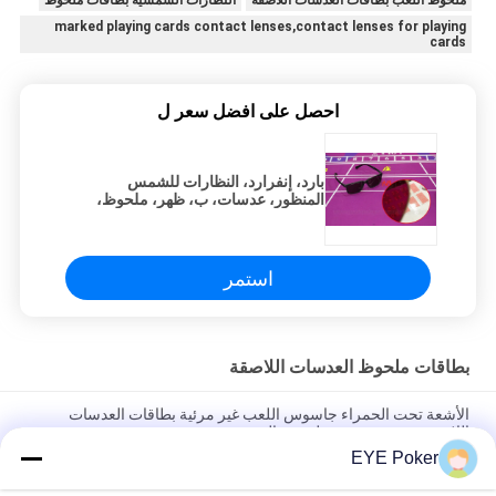
ملحوظ اللعب بطاقات العدسات اللاصقة
النظارات الشمسية بطاقات ملحوظ
marked playing cards contact lenses,contact lenses for playing
cards
احصل على افضل سعر ل
بارد، إنفرارد، النظارات للشمس
المنظور، عدسات، ب، ظهر، ملحوظ،
كاردز
استمر
بطاقات ملحوظ العدسات اللاصقة
الأشعة تحت الحمراء جاسوس اللعب غير مرئية بطاقات العدسات
اللاصقة تصميم مخصص لعرض السحر
EYE Poker
IR العدسات اللاصقة ملحوظ بوكر ، الأشعة فوق البنفسجية العدسات
اللاصقة 8.6MM منحنى قاعدة خفية للغاية