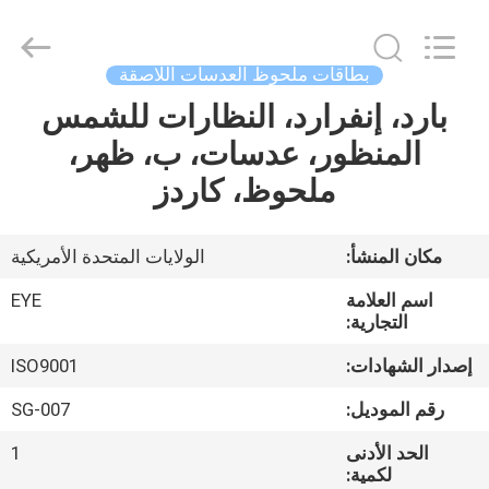
EYE
Poker
Cheat
Center.
All
بطاقات ملحوظ العدسات اللاصقة
Rights
Reserved.
بارد، إنفرارد، النظارات للشمس
منزل
المنظور، عدسات، ب، ظهر،
المنتجات
ملحوظ، كاردز
حول
مكان المنشأ:
الولايات المتحدة الأمريكية
بنا
اسم العلامة
EYE
التجارية:
جولة
إصدار الشهادات:
ISO9001
في
رقم الموديل:
SG-007
المعمل
الحد الأدنى
1
لكمية: