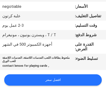
ضبط
الأسعار:
negotiable
الجودة
تفاصيل التغليف:
علبة كرتون
اتصل
وقت التسليم:
2-3 عمل يوم
بنا
شروط الدفع:
T / T ، ويسترن يونيون ، مونيغرام
القدرة على
أجهزة الكمبيوتر 500 في الشهر
طلب
العرض:
اقتباس
تسليط الضوء:
ملحوظ بطاقات اللعب العدسات اللاصقة، العدسات اللاصقة
للعب الورق
,
contact lenses for playing cards
خريطة
الموقع
افضل سعر
PRIVACY
POLICY