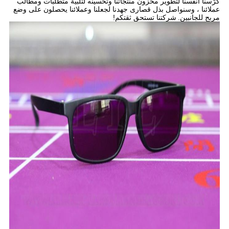
كرّسنا أنفسنا لتطوير مخزون منتجاتنا وتحسينه لتلبية متطلبات ومطالب
عملائنا ، وسنواصل بذل قصارى جهدنا لجعلنا وعملائنا يحصلون على وضع
مربح للجانبين.
شركتنا تستحق ثقتكم!