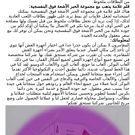
من البطاقات ملحوظ.
قلم علامة يذهب مع مجموعة الحبر الأشعة فوق البنفسجية:
هناك قلم علامة في مجموعة الحبر الأشعة فوق البنفسجية.
يمكنك
استخدامه لجعل علامات أي نمط تريد على ظهور بطاقات اللعب العادية.
لذلك، إذا كنت تريد أن تجعل بطاقات ملحوظ من قبل نفسك ولها مصلحة
في الحبر أوف لدينا، مرحبا بكم في الاتصال بنا!
يمكننا أن أؤكد لكم من
جودة عالية من الحبر الأشعة فوق البنفسجية ونحن يمكن أن توفر لك مع
سعر معقول والخدمة الجيدة.
لمعلوماتك:
المقامرون لا يمكن أن يكون حذرا جدا في اختيار أجهزة الغش أنها تنوي
أن تأخذ إلى مكان القمار.
عندما يتعلق الأمر بشراء أجهزة الغش
للمقامرة، يجب أن تقترب من شركة تستحق ثقتك بها.
شركتنا متخصصة
في تصنيع جميع أنواع أجهزة الغش لجميع أشكال القمار، بما في ذلك
ألعاب البوكر، ألعاب ما جونغ، ألعاب النرد والألعاب الدومينو.
لقد كنا في
هذا الخط لسنوات عديدة، دائما تطبيق أحدث و التكنولوجيا الأكثر تقدما
إلى إجراء صنع منتجاتنا الغش.
ويمكن استخدام هذه المنتجات لخداع
القمار، والألعاب الخاصة والترفيه والدفاع عن النفس في حين لعب ألعاب
البوكر.
لدينا عملاء من جميع أنحاء العالم و ردودهم حول منتجاتنا هي جيدة
جدا بسبب سعر معقول، جيد جودة المنتج و خدمة كبيرة.
نحن دائما
يكرس أنفسنا لتطوير وتحسين منتجاتنا الأسهم لتلبية متطلبات عملائنا و
مطالب، وسنواصل محاولة قصارى لجعل لنا و عملائنا الحصول على وضع
مربح للجانبين.
شركتنا تستحق ثقتكم!