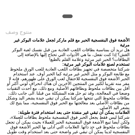
منتوج وصف
الأشعة فوق البنفسجية الحبر مع قلم ماركر لجعل علامات البوكر غير
مرئية
هل تريد أن بمناسبة بطاقات اللعب العادية من قبل نفسك لعبة البوكر
الغش؟
إذا كنت تفعل، ما هي الأدوات التي تحتاج إليها بالإضافة إلى
البطاقات؟
الحبر غير مرئية وعلامة القلم بالطبع!
تستخدم لصنع علامات البوكر غير مرئية:
شركتنا متخصصة في تجهيز بطاقات اللعب العادية للعب الورق ملحوظ
مع طابعة البوكر و مثل الحبر غير مرئية كما الحبر أوف.
عند استخدام
الحبر الأشعة فوق البنفسجية للاحتفال لعب الورق على ظهورهم، فإنه لا
مفر منه تقريبا لكثير من المنتجين الآخرين أن هناك انحراف لوني أكثر أو
أقل بين بطاقات ملحوظ وبطاقاتهم الأصلية.
ومع ذلك، مع أحدث التقنيات
وضعنا في المعالجة، وقد تم حل هذه المشكلة من قبلنا.
الى جانب ذلك،
بطاقات ملحوظ التي تنتجها شركتنا يمكن أن تبقي جيدة يشعر اليد وشكل
من بطاقات الأصلي بعد معالجتها مع الحبر فوق البنفسجية، مما يتيح لك
يشعر اليد الأصلي.
العلامات يمكن أن تبقي غير منفذة حتى بعد استخدام فترة طويلة:
شركتنا ليس فقط يجعل الحبر فوق البنفسجية ملحوظ بطاقات للعملاء،
ولكن أيضا تبيع الأشعة فوق البنفسجية الحبر للعملاء بحيث يمكن أن تجعل
بطاقات ملحوظ في حد ذاتها.
العلامات التي أدلى بها الحبر الأشعة فوق
البنفسجية لدينا يمكن أن تبقي غير واضحة حتى بعد استخدام وقت طويل