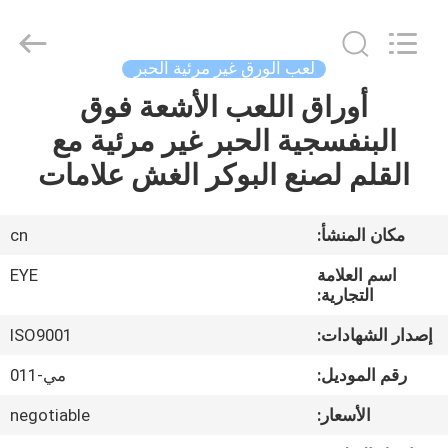
EYE
Poker
Cheat
Center.
All
لعب الورق غير مرئية الحبر
Rights
Reserved.
أوراق اللعب الأشعة فوق
منزل
البنفسجية الحبر غير مرئية مع
المنتجات
القلم لصنع البوكر الغش علامات
حول
مكان المنشأ:
cn
بنا
اسم العلامة
EYE
التجارية:
جولة
إصدار الشهادات:
ISO9001
في
رقم الموديل:
مي-011
المعمل
الأسعار:
negotiable