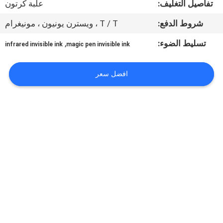
تفاصيل التغليف:
علبة كرتون
ضبط
الجودة
شروط الدفع:
T / T ، ويسترن يونيون ، مونيغرام
تسليط الضوء:
,
infrared invisible ink
magic pen invisible ink
اتصل
بنا
افضل سعر
طلب
اقتباس
خريطة
الموقع
PRIVACY
POLICY