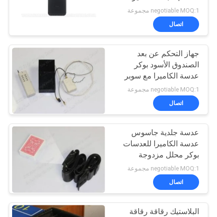
المميزة
negotiable MOQ:1 مجموعة
اتصال
30
جهاز التحكم عن بعد
نظام القمار الغش
الصندوق الأسود بوكر
عدسة الكاميرا مع سوبر
لمسافات طويلة
negotiable MOQ:1 مجموعة
اتصال
عدسة جلدية جاسوس
28
عدسة الكاميرا للعدسات
بوكر محلل مزدوجة
النرد الغش الجهاز
negotiable MOQ:1 مجموعة
اتصال
البلاستيك رقاقة رقاقة