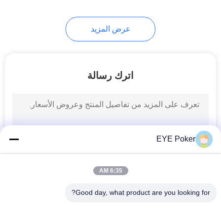
16
عرض المزيد
جونغ أجهزة الغش
اترك رسالة
17
لعبة البوكر لعبة نظام
EYE Poker
الرصد
6:35 AM
Good day, what product are you looking for?
فئات شعبية
جميع