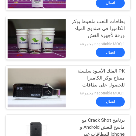
ضبط
اتصال
الجودة
بطاقات اللعب ملحوظ بوكر
54
الكاميرا في صندوق المياه
اتصل
ورقة لأجهزة الغش
لعبة البوكر محلل
بنا
negotiable MOQ:1 مجموعة
اتصال
طلب
PK الملك الأسود سلسلة
اقتباس
مفتاح بوكر الكاميرا
للحصول على بطاقات
96
خريطة
الباركود المسح الضوئي
negotiable MOQ:1 مجموعة
المسح الضوئي
الموقع
اتصال
لعبة البوكر الكاميرا
برنامج Crack Shot مع
PRIVACY
ماسح للغش Android و
POLICY
Iphone للبطاقات غير