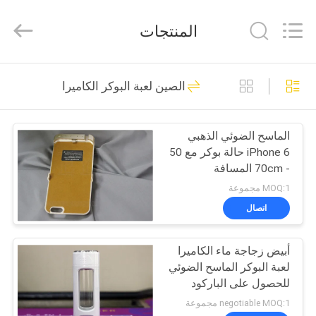
EYE
Poker
Cheat
المنتجات
Center.
All
Rights
Reserved.
منزل
34
الصين لعبة البوكر الكاميرا
أوراق اللعب ملحوظة
المنتجات
الماسح الضوئي الذهبي
iPhone 6 حالة بوكر مع 50
حول
- 70cm المسافة
بنا
MOQ:1 مجموعة
اتصال
34
جولة
بطاقات ملحوظ
أبيض زجاجة ماء الكاميرا
في
لعبة البوكر الماسح الضوئي
المعمل
العدسات اللاصقة
للحصول على الباركود
بطاقات مميزة وبوكر محلل
negotiable MOQ:1 مجموعة