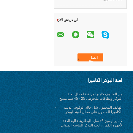
ابن دردش الآن
لعبة البوكر الكاميرا
من المألوف كاميرا مراقبة لمحلل لعبة
البوكر وبطاقات ملحوظ ، 25 - 45 سم مسح
المسافة
الهاتف المحمول شل حالة الوقوف عدسة
الكاميرا للحصول على محلل لعبة البوكر
كاميرا آيفون 6 تعمل بالبطارية عالية الدقة
لأجهزة القمار ، لعبة البوكر الماسح الضوئي
الغش