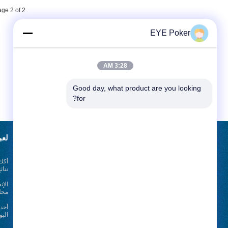
ge 2 of 2
EYE Poker
3:28 AM
Good day, what product are you looking 
for?
طلب اقتباس
لعب
أرسلت
نتائ
محلل
أخبار
الب
E-Mail
خريطة الموقع
|