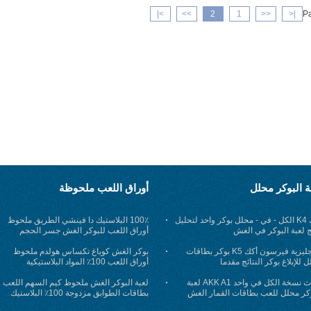
>|
>>
2
1
<<
|<
Pa
ة البوكر محلل
أوراق اللعب ملحوظة
أكك K4 الكل - في - محلل بوكر واحد لتحليل
100٪ البلاستيك دا فينشي الطريق ملحوظ
ج لعبة البوكر في الغش
أوراق اللعب للبوكر الغش جسر الحجم
الإنجليزية فيرسون أكك K5 بوكر بطاقات
بوكر الغش كوباغ تكساس هولدم ملحوظ
 للإبلاغ بوكر النتائج مقدما
أوراق اللعب 100٪ المواد البلاستيكية
أحدث نسخة الكل في واحد AKK A1 لعبة
لعبة البوكر الغش ملحوظ كيم السهم اللعب
وكر محلل للعب بطاقات القمار الغش
بطاقات الطوابق مزدوجة 100٪ البلاستيك