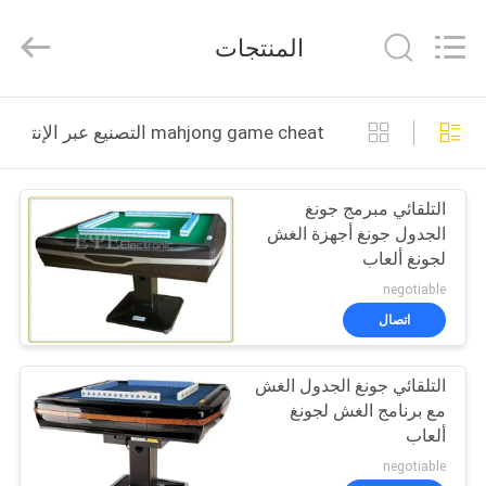
EYE
Poker
Cheat
المنتجات
Center.
All
Rights
Reserved.
منزل
mahjong game cheat التصنيع عبر الإنترنت
المنتجات
التلقائي مبرمج جونغ
الجدول جونغ أجهزة الغش
حول
لجونغ ألعاب
بنا
negotiable
اتصال
جولة
التلقائي جونغ الجدول الغش
في
مع برنامج الغش لجونغ
المعمل
ألعاب
negotiable