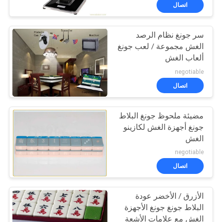
ضبط
اتصال
الجودة
سر جونغ نظام الرصد
الغش مجموعة / لعب جونغ
اتصل
ألعاب الغش
بنا
negotiable
اتصال
طلب
مضيئة ملحوظ جونغ البلاط
اقتباس
جونغ أجهزة الغش لكازينو
الغش
خريطة
negotiable
الموقع
اتصال
الأزرق / الأخضر عودة
PRIVACY
البلاط جونغ جونغ الأجهزة
POLICY
الغش مع علامات الأشعة