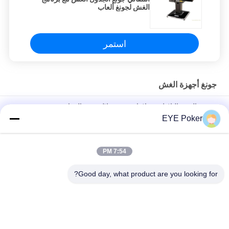
الغش لجونغ ألعاب
استمر
جونغ أجهزة الغش
دومينو الغش البلاط مع علامات مضيئة لالدومينو القمار
EYE Poker
جونغ أجهزة الغش / الأشعة تحت الحمراء ملحوظ البلاط جونغ للغش
غامبل
7:54 PM
الأزرق / الأخضر عودة البلاط جونغ جونغ الأجهزة الغش مع علامات
الأشعة تحت الحمراء للغش
Good day, what product are you looking for?
فئات شعبية
جميع
بطاقات ملحوظ 
أوراق اللعب ملحوظة