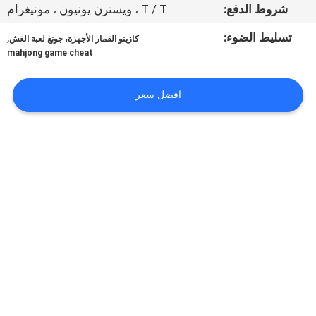
ضبط
شروط الدفع:
T / T ، ويسترن يونيون ، مونيغرام
الجودة
تسليط الضوء:
,
كازينو القمار الأجهزة، جونغ لعبة الغش
mahjong game cheat
اتصل
افضل سعر
بنا
طلب
اقتباس
خريطة
الموقع
PRIVACY
POLICY