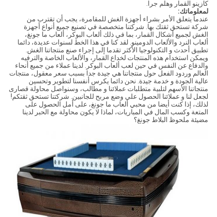
كازينو القمار وهلم جرا.
لمعلوماتك:
عندما يتعلق الأمر بشراء أجهزة الغش للمقامرة، يجب أن تقترب من
شركة تستحق ثقتك بها. شركتنا متخصصة في تصنيع جميع أنواع أجهزة
الغش لجميع أشكال القمار، بما في ذلك ألعاب البوكر، ألعاب ما جونغ،
ألعاب النرد والألعاب الدومينو. لقد كنا في هذا الخط لسنوات عديدة، دائما
تطبيق أحدث و التكنولوجيا الأكثر تقدما إلى إجراء صنع منتجاتنا الغش.
ويمكن استخدام هذه المنتجات لخداع القمار، والألعاب الخاصة والترفيه
والدفاع عن النفس في حين لعب ألعاب البوكر. لدينا عملاء من جميع أنحاء
العالم وردود الفعل حول منتجاتنا هي جيدة جدا بسبب سعر معقول، منتجات
عالية الجودة و خدمة جيدة. نحن دائما يكرس أنفسنا لتطوير وتحسين
منتجاتنا الأسهم لتلبية متطلبات عملائنا و مطالب، وسنواصل محاولة قصارى
لجعل لنا و عملائنا الحصول على وضع مربح للجانبين. شركتنا تستحق ثقتكم!
لذلك، إذا كنت أيضا من محبي ألعاب ما جونغ، على أمل الحصول على
المتعة وكسب المال في المباريات، لماذا لا يكون محاولة مع الحبر لدينا
مضيئة ملحوظ البلاط جونغ؟