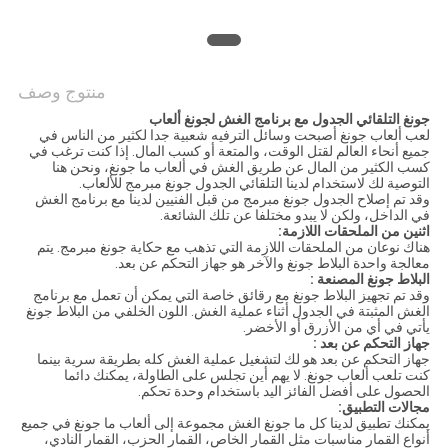
منتوج وصف
جونغ التلقائي الجدول مع برنامج الغش لجونغ ألعاب
لعب ألعاب جونغ أصبحت وسائل الترفيه شعبية جدا لكثير من الناس في
جميع أنحاء العالم لقتل الوقت، والمتعة أو كسب المال. إذا كنت ترغب في
كسب الكثير من المال عن طريق الغش في ألعاب ما جونغ، ونحن هنا
التوصية لك لاستخدام لدينا التلقائي الجدول جونغ مبرمج للألعاب.
وقد تم إصلاح الجدول جونغ مبرمج من قبل الفنيين لدينا مع برنامج الغش
في الداخل، ولكن لا يبدو مختلفا عن تلك الشائعة.
اثنين من الملحقات اللازمة:
هناك نوعان من الملحقات اللازمة التي تذهب مع حكاية جونغ مبرمج. يتم
معالجة واحدة البلاط جونغ والآخر هو جهاز التحكم عن بعد.
البلاط جونغ
المصنعة
:
وقد تم تجهيز البلاط جونغ مع رقائق خاصة التي يمكن أن تعمل مع برنامج
الغش المثبتة في الجدول أثناء عملية الغش. اللون الخلفي من البلاط جونغ
يأتي في أي من الأزرق أو الأخضر.
جهاز التحكم عن بعد
:
جهاز التحكم عن بعد هو لك لتشغيل عملية الغش كله بطريقة سرية بينما
كنت تلعب ألعاب جونغ. لا يهم أين تجلس على الطاولة، يمكنك دائما
الحصول على أفضل الفائز اليد باستخدام وحدة تحكم.
مجالات التطبيق:
يمكنك تطبيق لدينا كل ما جونغ الغش مجموعة إلى ألعاب ما جونغ في جميع
أنواع القمار مناسبات مثل القمار الخاص، القمار الحزب، القمار النادي،