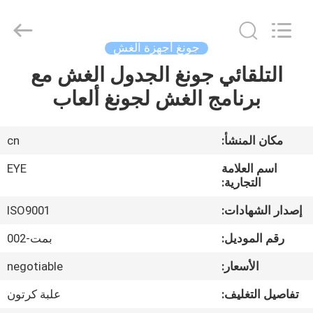
EYE
Poker
Cheat
Center.
All
جونغ أجهزة الغش
Rights
Reserved.
التلقائي جونغ الجدول الغش مع
منزل
برنامج الغش لجونغ ألعاب
المنتجات
مكان المنشأ:
cn
حول
اسم العلامة
EYE
بنا
التجارية:
إصدار الشهادات:
ISO9001
جولة
رقم الموديل:
بمت-002
في
الأسعار:
negotiable
المعمل
تفاصيل التغليف:
علبة كرتون