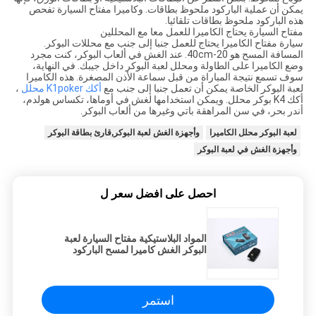
يمكن أن عملية الباركود ملحوظ بطاقات. وكاميرا مفتاح السيارة تفحص
هذه الباركود ملحوظ بطاقات تلقائيا.
مفتاح السيارة يحتاج الكاميرا للعمل معا مع المحللين
سيارة مفتاح الكاميرا يحتاج للعمل جنبا إلى جنب مع محللات البوكر.
المسافة المسح هو 20-40cm. عند الغش في ألعاب البوكر، كنت مجرد
وضع الكاميرا على الطاولة ومحلل لعبة البوكر داخل جيبك. في النهاية،
سوف تسمع نتيجة المباراة من قبل سماعة الأذن المصغرة. هذه الكاميرا
لعبة البوكر الخاصة يمكن أن تعمل جنبا إلى جنب مع
أكك K1poker محلل
،
أكك K4 بوكر محلل. ويمكن استخدامها لغش في أوماها، تكساس هولدم،
أندر بحر، في سن المراهقة باتي وغيرها من ألعاب البوكر.
لعبة البوكر محلل الكاميرا
وأجهزة الغش لعبة البوكر,قارئ بطاقة البوكر
وأجهزة الغش في لعبة البوكر
احصل على افضل سعر ل
المواد البلاستيكية مفتاح السيارة لعبة
البوكر الغش كاميرا لمسح الباركود
بطاقات ملحوظ
استمر