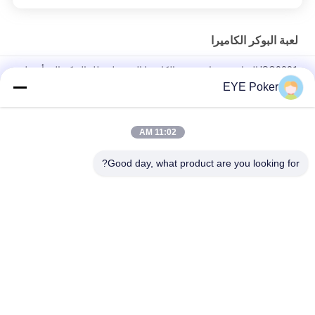
لعبة البوكر الكاميرا
ISO9001 الرياضة سوار عدسة الكاميرا الخفية لمحلل البوكر إلى أسفل
EYE Poker
Akk CVK Poker Cheating Devices Portable Power Bank Charger
Hidden Poker Camera
11:02 AM
المسافة 35 سم الموجودة في قاعدة المفتاح كاميرا تويوتا مفتاح السيارة
جاسوس الأشعة تحت الحمراء بوكر المسح
Good day, what product are you looking for?
فئات شعبية
جميع
بطاقات ملحوظ 
أوراق اللعب ملحوظة
العدسات اللاصقة
لعبة البوكر الكاميرا
لعبة البوكر محلل