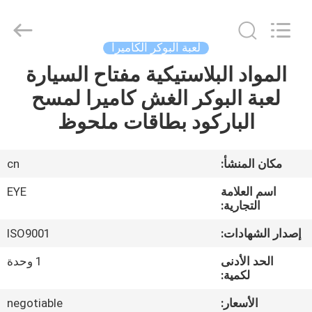
EYE
Poker
Cheat
Center.
All
لعبة البوكر الكاميرا
Rights
Reserved.
المواد البلاستيكية مفتاح السيارة
منزل
لعبة البوكر الغش كاميرا لمسح
المنتجات
الباركود بطاقات ملحوظ
حول
مكان المنشأ:
cn
بنا
اسم العلامة
EYE
التجارية:
جولة
إصدار الشهادات:
ISO9001
في
الحد الأدنى
1 وحدة
المعمل
لكمية:
الأسعار:
negotiable