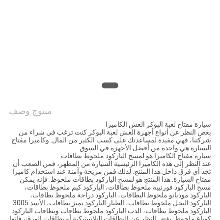
منتوج وصف
سيارة مفتاح لعبة البوكر الغش الكاميرا
بغض النظر عن أنواع أجهزة الغش لعبة البوكر كنت ترغب في شراء من
شركتنا، فهي مفيدة لمساعدتك على كسب الكثير من المال. وكاميرا مفتاح
السيارة هي واحدة من أفضل الأجهزة في السوق.
سيارة مفتاح الكاميرا هو لمسح الباركود ملحوظ بطاقات
عند النظر إلى هذه الكاميرا الرئيسية السيارة من المظهر، فمن الصعب أن
تجد أي فرق داخل هذا المنتج. لذلك فمن مريحة وآمنة عند استخدام كاميرا
مفتاح السيارة. هذا المنتج هو لمسح الباركود بطاقات ملحوظ. فإنه يمكن
مسح الباركود فورنييه ملحوظ بطاقات، الباركود كيم ملحوظ بطاقات،
الباركود موديانو ملحوظ البطاقات، الباركود دراجة ملحوظ بطاقات،
الباركود النحل ملحوظ بطاقات، الطيار الباركود تميز بطاقات، الأسد 3005
الباركود ملحوظ بطاقات، الدب الباركود ملحوظ بطاقات وبطاقات الباركود
كوباغ ملحوظ. بغض النظر عن البطاقات البلاستيكية أو بطاقات الورق، فإنها