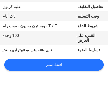
ضبط
تفاصيل التغليف:
علبة كرتون
الجودة
وقت التسليم:
2-3 أيام
اتصل
شروط الدفع:
T / T ، ويسترن يونيون ، مونيغرام
بنا
القدرة على
100 وحدة
العرض:
طلب
تسليط الضوء:
,
قارئ بطاقة بوكر
لعبة البوكر أجهزة الغش
اقتباس
افضل سعر
خريطة
الموقع
PRIVACY
POLICY