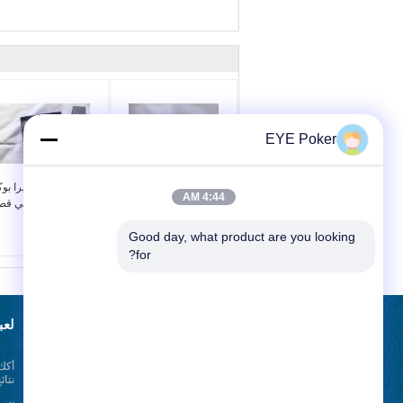
EYE Poker
الخرز الخشب الصلب
2 ساعة محلل كاميرا بو
4:44 AM
المخفية البسيطة لعبة
25 سم سوار رياضي قص
البوكر 8 سم مسافة
المدى عدسة
قصيرة للعبة أوماها
Good day, what product are you looking 
for?
طلب اقتباس
لعب
أرسلت
نتائ