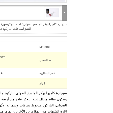
سيجارة كاميرا بوكر الماسح الضوئي / لعبة البوكر
صورة ك
التنبؤ لبطاقات الباركود غي
Materal:
35cm
بعد المسح:
عمر البطارية:
4 ساعة
إبراز:
سيجارة كاميرا بوكر الماسح الضوئي لباركود م
ويتكون نظام محلل لعبة البوكر عادة من أربعة 
الضوئي، الباركود ملحوظ بطاقات وسماعة الأذن
إثارة الشبهات من المقامرين الآخرين، تماما مثل 