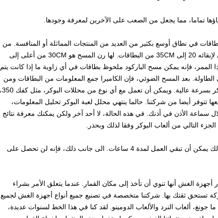
إخفاؤها تماما، مما يجعل من الصعب على الآخرين لمعرفة وجودها.
اقات في نطاق أوسع بكثير من العديد من المنتجات المماثلة أو المنافسة.
من
 البطاقات.
لها رن المسح هو 30CM من أعلى إلى
الممر، فإنه يمكن مسح الباركود ملحوظ بطاقات في أي زاوية ما إذا كانت يتم
الطاولة.
بعد المسح الضوئي، فإن الكاميرا جمع المعلومات من البطاقات ومن
ر بسرعة عالية.
ويمكن أن تعمل مع أي نوع من محللات البوكر، مث
حالما ينتهي محلل لعبة البوكر تحليل المعلومات،
ال سماعة الأذن في أذنك.
في هذه الحالة، لا أحد آخر ولكن يمكنك معرفة نتائج
جزء التالي من ألعاب البوكر وفقا لذلك وبحذر.
مكن أن تبقي العمل لمدة 4 ساعات.
الى جانب ذلك، فإنه لن تحصل على
 أجهزة الغش أنها تنوي أن تأخذ إلى مكان القمار.
عندما يتعلق الأمر بشراء
ة تستحق ثقتك بها.
شركتنا متخصصة في تصنيع جميع أنواع أجهزة الغش لجميع
ا جونغ، ألعاب النرد والألعاب الدومينو.
لقد كنا في هذا الخط لسنوات عديدة،