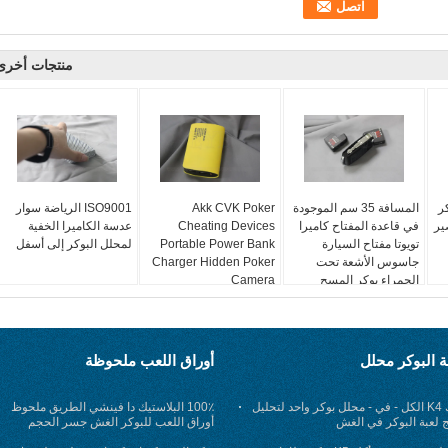
منتجات أخرى
كر
المسافة 35 سم الموجودة
Akk CVK Poker
ISO9001 الرياضة سوار
ير
في قاعدة المفتاح كاميرا
Cheating Devices
عدسة الكاميرا الخفية
تويوتا مفتاح السيارة
Portable Power Bank
لمحلل البوكر إلى أسفل
جاسوس الأشعة تحت
Charger Hidden Poker
الحمراء بوكر المسح
Camera
ة البوكر محلل
أوراق اللعب ملحوظة
أكك K4 الكل - في - محلل بوكر واحد لتحليل
100٪ البلاستيك دا فينشي الطريق ملحوظ
ج لعبة البوكر في الغش
أوراق اللعب للبوكر الغش جسر الحجم