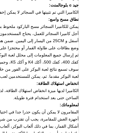
جيد c
بلوجالمنت:
الكاميرا التي تم تثبيتها في السجائر لا يمكن 
نطاق مسح واسع:
يمكن للكاميرا السجائر مسح الباركود ملحوظ بط
أجل كاميرا السجائر للعمل، يحتاج المستخدمون لإبقائه 20 إلى 35CM من
أسفل و 25CM من اليسار إلى اليمين.
ضمن هذا 
وضع بطاقات على طاولة القمار أو محتجزا على 
ثم إرسال جميع المعلومات إلى محلل لعبة البوك
كفك 400، كفك 500، أكك K4 و أكك K5، وجميعها تتوفر أيضا من شركتنا.
سوف تسمع نتائج لعبة البوكر على الفور من خل
لعبة البوكر مقدما.
ثم، يمكن للمستخدمين لعب ال
انخفاض استهلاك الطاقة:
الكاميرا لديها ميزة انخفاض استهلاك الطاقة، لذلك ي
الساخن حتى بعد استخدام فترة طويلة.
لمعلوماتك:
المقامرون لا يمكن أن يكون حذرا جدا في اختيار
أجهزة الغش للمقامرة، يجب أن تقترب من شرك
أشكال القمار، بما في ذلك ألعاب البوكر، ألعاب م