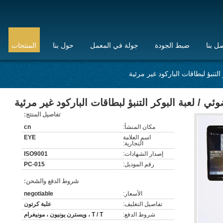
ل بنا
ضبط الجودة
جولة في المعمل
حول بنا
المنتجات
لتنبؤ لبطاقات الباركود غير مرئية
ي / لعبة البوكر التنبؤ لبطاقات الباركود غير مرئية
تفاصيل المنتج:
مكان المنشأ:
cn
اسم العلامة
EYE
التجارية:
إصدار الشهادات:
ISO9001
رقم الموديل:
PC-015
شروط الدفع والشحن:
الأسعار:
negotiable
تفاصيل التغليف:
علبة كرتون
شروط الدفع:
T / T ، ويسترن يونيون ، مونيغرام