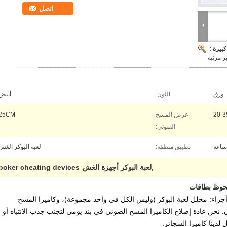
اتصل
بيرة :
ر مرئية
ورق
اللون:
أبيض
20-
عرض المسح
25CM
الضوئي:
تطبيق منطقة:
لعبة البوكر الغش
,لعبة البوكر أجهزة الغش
poker cheating devices
,
لحوظ بطاقات
أجزاء: محلل لعبة البوكر (وليس الكل في واحد مجموعة)، وكاميرا المسح
.
نحن عادة إصلاح الكاميرا المسح الضوئي في بند يومي لتجنب جذب الانتباه أو
لدينا كاميرا السجائر.